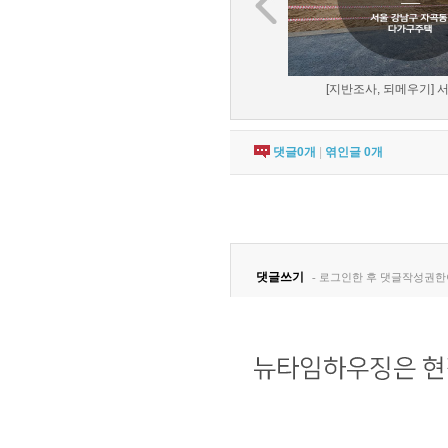
[지반조사, 되메우기] 서
댓글
0
개
|
엮인글
0
개