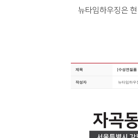
제목
[수성연질폼
작성자
뉴타임하우