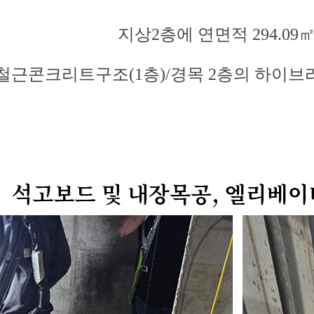
지상2층에 연면적 294.09
철근콘크리트구조(1층)/경목 2층의 하이브