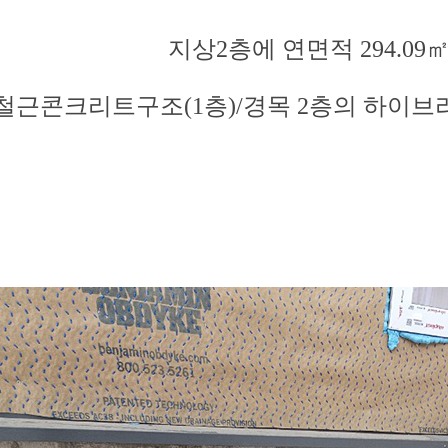
지상2층에 연면적 294.09
철근콘크리트구조(1층)/경목 2층의 하이브