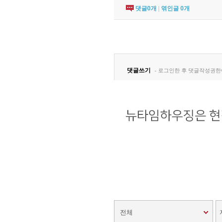
댓글
0
개
|
엮인글
0
개
전체