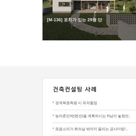
[M-136] 포치가 있는 29평 단
경계복원측량 시 유의할점
농어촌민박(펜션)을 계획하시는 H님이 놓쳤던..
웃음소리가 회의실 밖까지 들리는 공사미팅! ..