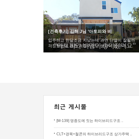
[건축후기] 김해 J님 '아토피와 비
입주하고 한달조금 지났는데 과연 단열이 잘될까
걱정했는데 괜한 걱정이었단 생각이 듭니다. ..
[M-139] 영종도에 짓는 하이브리드구조 ..
CLT+경목+철콘의 하이브리드구조 상가주택 ..