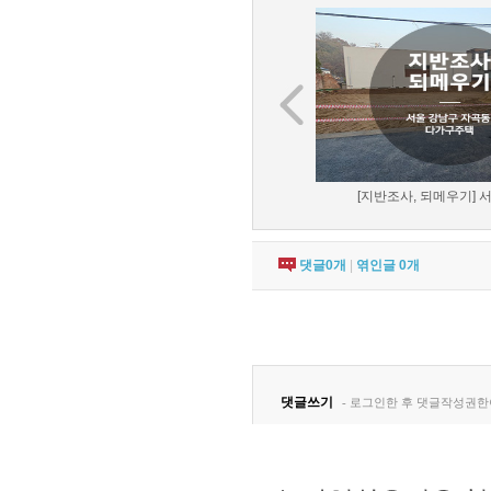
[지반조사, 되메우기] 서
댓글
0
개
|
엮인글
0
개