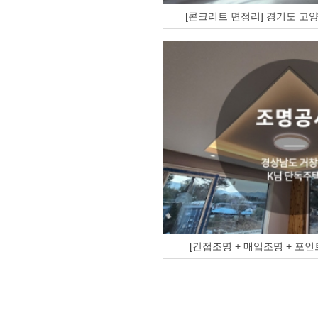
[콘크리트 면정리] 경기도 고양
[간접조명 + 매입조명 + 포인