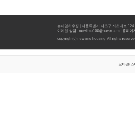
뉴타임하우징 | 서울특별시 서초구 서초대로 124 선빌딩 5층 
이메일 상담 : newtime100@naver.com | 홈페이
copyright(c) newtime housing. All rights reserve
모바일(스