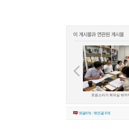
웃음소리가 회의실 밖까지 
댓글
0
개
|
엮인글
0
개