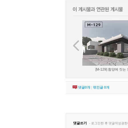
[M-129] 함양에 짓는 
댓글
0
개
|
엮인글
0
개