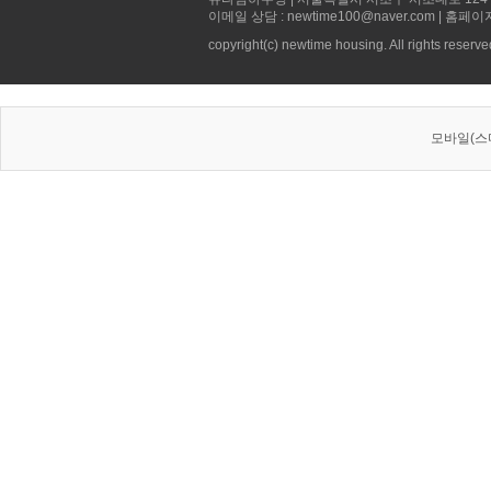
이메일 상담 : newtime100@naver.com | 홈페이
copyright(c) newtime housing. All rights reserve
모바일(스