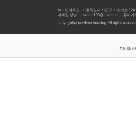
뉴타임하우징 | 서울특별시 서초구 서초대로 124 선빌딩 5층 
이메일 상담 : newtime100@naver.com | 홈페이
copyright(c) newtime housing. All rights reserve
모바일(스