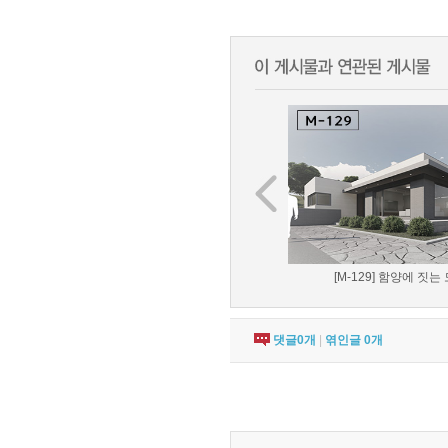
[M-129] 함양에 짓는 
댓글
0
개
|
엮인글
0
개