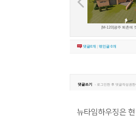
[M-120]광주 퇴촌에 짓
댓글
0
개
|
엮인글
0
개