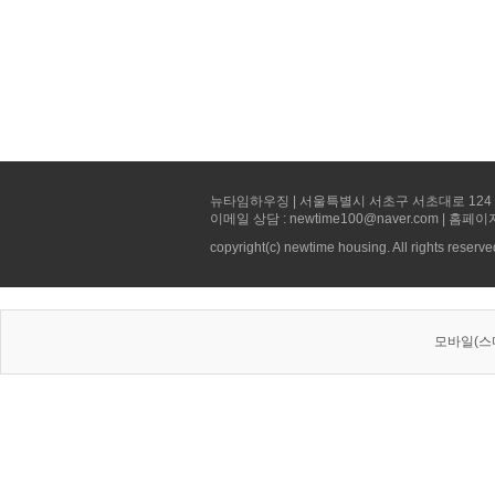
뉴타임하우징 | 서울특별시 서초구 서초대로 124 선빌딩 5층 
이메일 상담 : newtime100@naver.com | 홈페이
copyright(c) newtime housing. All rights reserve
모바일(스