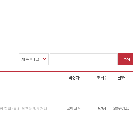
제목+태그
코에코
님
6764
대한 집착>특히 결혼을 앞두거나
2009.03.10
..