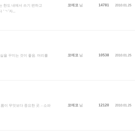
코에코
님
14781
는 한도 내에서 쓰기 편하고
2010.01.25
 ‘ㄱ’자
...
코에코
님
10538
침실을 꾸미는 것이 좋음. 머리를
2010.01.25
코에코
님
12120
이 무엇보다 중요한 곳. - 소파
2010.01.25