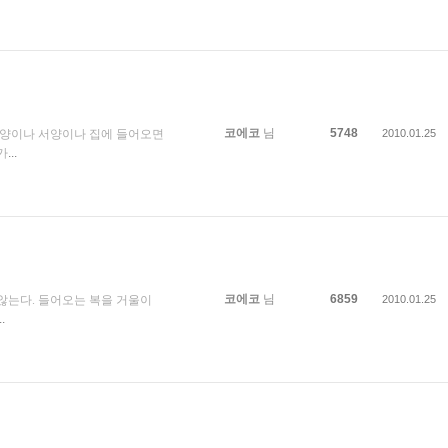
코에코
님
5748
 동양이나 서양이나 집에 들어오면
2010.01.25
가
...
코에코
님
6859
 않는다. 들어오는 복을 거울이
2010.01.25
..