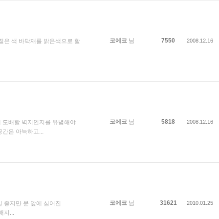
코에코
님
7550
엔 짙은 색 바닥재를 밝은색으로 할
2008.12.16
코에코
님
5818
에 도배할 벽지인지를 유념해야
2008.12.16
 공간은 아늑하고
...
코에코
님
31621
일 좋지만 문 앞에 심어진
2010.01.25
퇴해지
...