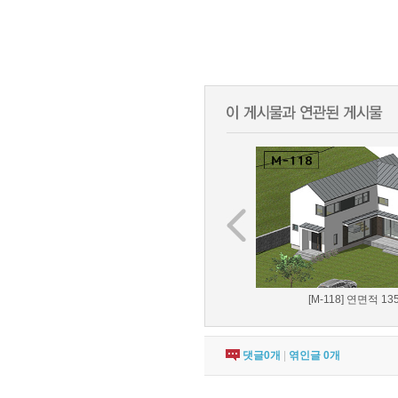
[M-118] 연면적 135.
댓글
0
개
|
엮인글
0
개