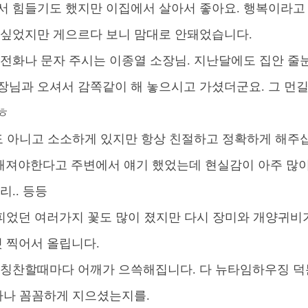
서 힘들기도 했지만 이집에서 살아서 좋아요
.
행복이라고 
 싶었지만 게으르다 보니 맘대로 안돼었습니다
.
 전화나 문자 주시는 이종열 소장님
.
지난달에도 집안 줄
장님과 오셔서 감쪽같이 해 놓으시고 가셨더군요
.
그 먼
ㅎ
도 아니고 소소하게 있지만 항상 친절하고 정확하게 해주
져야한다고 주변에서 얘기 했었는데 현실감이 아주 많
리
..
등등
피었던 여러가지 꽃도 많이 졌지만 다시 장미와 개양귀비
컷 찍어서 올립니다
.
 칭찬할때마다 어깨가 으쓱해집니다
.
다 뉴타임하우징 
마나 꼼꼼하게 지으셨는지를
.