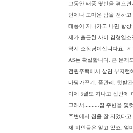
그동안 태풍 몇번을 겪으면
언제나 고마운 맘을 전하고
태풍이 지나가고 나면 항상
제가 출근한 사이 김형일소
역시 소장님이십니다요
.
ㅎ
AS
는 확실합니다
.
큰 문제
전원주택에서 살면 부지런해
마당가꾸기
,
풀관리
,
텃밭관
이제
5
월도 지나고 집안에 
그래서
..........
집 주변을 몇
주변에서 집을 잘 지었다고
제 지인들은 알고 있죠
.
얼