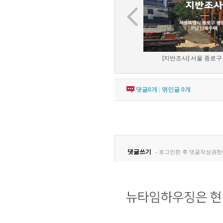
[지반조사] 서울 종로구 
댓글
0
개
|
엮인글
0
개