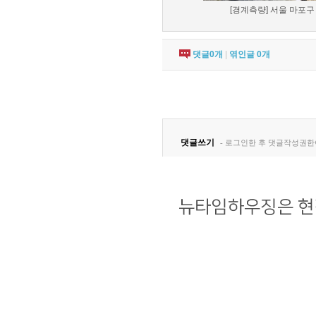
[경계측량] 서울 마포구 
댓글
0
개
|
엮인글
0
개