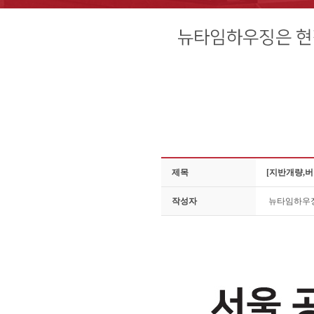
제목
[지반개량,
작성자
뉴타임하우