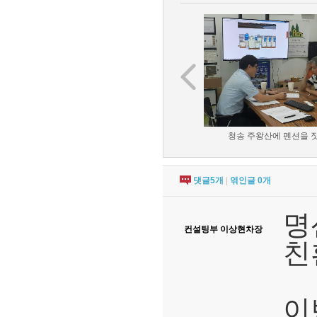
청송 주왕산에 펜션을 짓기
댓글
5
개
|
엮인글
0
개