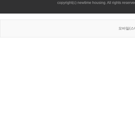
copyright(c) newtime housing. All rights reserve
모바일(스