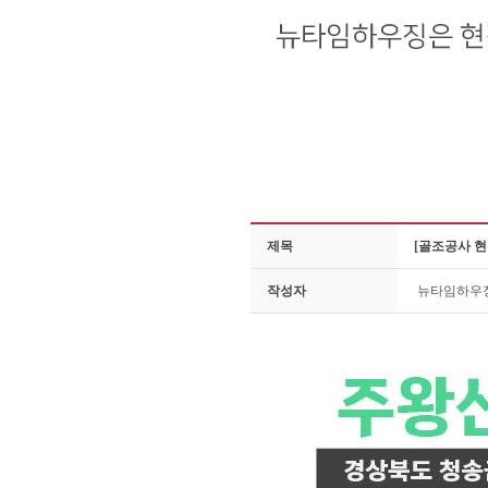
제목
[골조공사 현
작성자
뉴타임하우