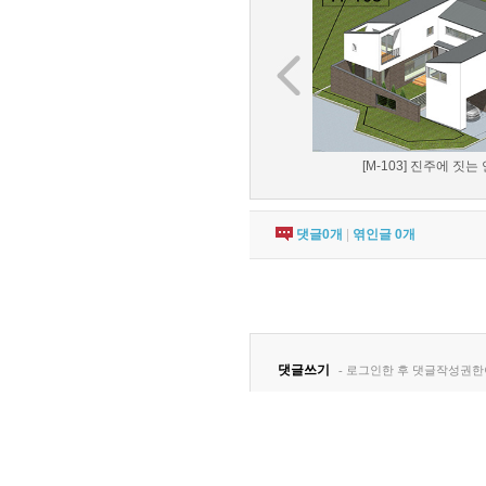
[M-103] 진주에 짓는 
댓글
0
개
|
엮인글
0
개