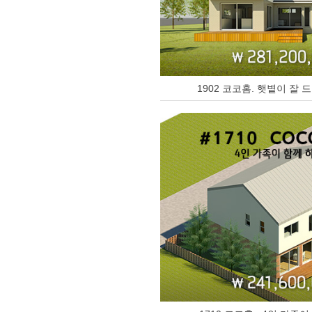
1902 코코홈. 햇볕이 잘 드는