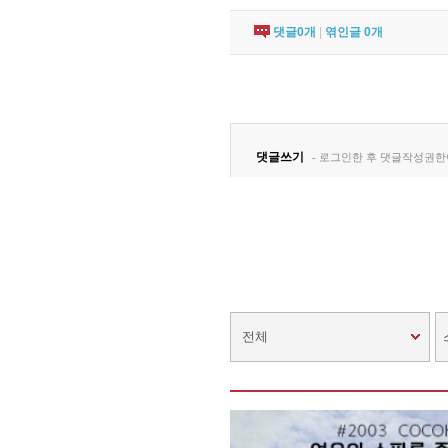
댓글
0
개
|
엮인글
0
개
전체