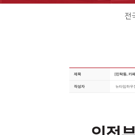
제목
[민락동, 카
작성자
뉴타임하우