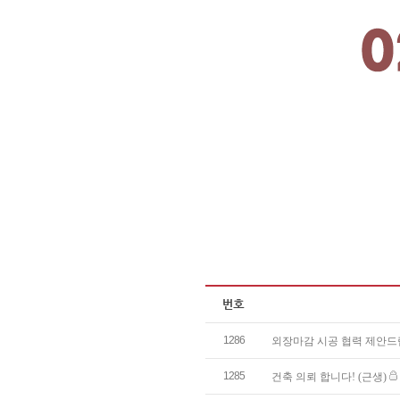
1286
외장마감 시공 협력 제안
1285
건축 의뢰 합니다! (근생)