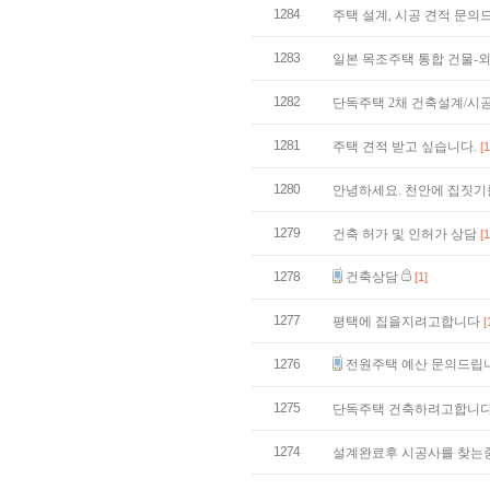
1284
주택 설계, 시공 견적 문
1283
일본 목조주택 통합 건물-
1282
단독주택 2채 건축설계/시
1281
주택 견적 받고 싶습니다.
[1
1280
안녕하세요. 천안에 집짓기
1279
건축 허가 및 인허가 상담
[1
1278
건축상담
[1]
1277
평택에 집을지려고합니다
[
1276
전원주택 예산 문의드립
1275
단독주택 건축하려고합니
1274
설계완료후 시공사를 찾는