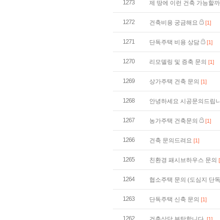
1273
제 땅에 이런 건축 가능할
1272
건축비용 궁금해요
[1]
1271
단독주택 비용 상담
[1]
1270
리모델링 및 증축 문의
[1]
1269
상가주택 건축 문의
[1]
1268
안녕하세요 시공문의드립니
1267
농가주택 건축문의
[1]
1266
건축 문의드려요
[1]
1265
친환경 패시브하우스 문의
1264
협소주택 문의 (도심지 단
1263
단독주택 신축 문의
[1]
1262
건축상담 부탁합니다.
[1]