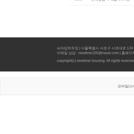
뉴타임하우징 | 서울특별시 서초구 서초대로 124 선빌딩 5층 
이메일 상담 : newtime100@naver.com | 홈페이
copyright(c) newtime housing. All rights reserve
모바일(스