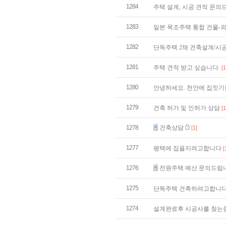
1284
주택 설계, 시공 견적 문
1283
일본 목조주택 통합 건물-
1282
단독주택 2채 건축설계/시
1281
주택 견적 받고 싶습니다.
[1
1280
안녕하세요. 천안에 집짓기
1279
건축 허가 및 인허가 상담
[1
1278
건축상담
[1]
1277
평택에 집을지려고합니다
[
1276
전원주택 예산 문의드립
1275
단독주택 건축하려고합니
1274
설계완료후 시공사를 찾는