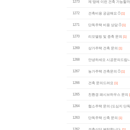
1273
제 땅에 이런 건축 가능할
1272
건축비용 궁금해요
[1]
1271
단독주택 비용 상담
[1]
1270
리모델링 및 증축 문의
[1]
1269
상가주택 건축 문의
[1]
1268
안녕하세요 시공문의드립니
1267
농가주택 건축문의
[1]
1266
건축 문의드려요
[1]
1265
친환경 패시브하우스 문의
1264
협소주택 문의 (도심지 단
1263
단독주택 신축 문의
[1]
1262
건축상담 부탁합니다.
[1]