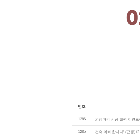
1286
외장마감 시공 협력 제안
1285
건축 의뢰 합니다! (근생)