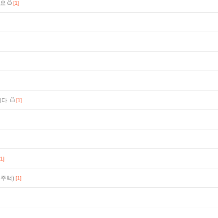
까요
[1]
다.
[1]
[1]
독주택)
[1]