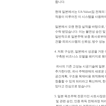
합니다
.
현재 일본에서는
UA-Value(
집 전체의
적용이 이루어진 이 시스템을 사용하
일본에서 오랜 현장 실적을 바탕으로
,
수락 받았습니다
.
이는 불연성 승인 
일반적으로 일본주택 보증 회사로부터
건물
-
외피시스템의 신뢰성
,
방수 성능
4.
저희 구상은
,
일본에서 성공을 거둔 
구축된 비즈니스 모델을 패키지로 묶
귀사의 기존 고성능 시공기술에 일본
추가한다면
,
귀사 주택판매의 새로운 
공간계획
,
구조용 목재비용 최적화에 
창출할 수 있게 되리라고 확신하며
,
한
있다고 진심으로 믿습니다
.
5.
일본 목조주택 전문가인 사토사장은 
및 관련 승인
,
인증 취득 전체과정 처