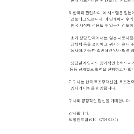
현재 사토사장은 이 건물외피시스템의
6.
한국과 관련하여
,
이 시스템은 일본에
검토되고 있습니다
.
이 단계에서 우리
한국 시장에 적용될 수 있는지 검토
초기 상담 단계에서는
,
일본 사토사장
잠재력 등을 설명하고
,
귀사의 현재 
동시에
,
가능한 일반적인 양사 협력 
상담결과 양사의 장기적인 협력의지
등등 단계별로 협력을 진행하고자 합
7.
귀사는 한국 목조주택산업
,
목조건축
양사의 미팅을 희망합니다.
귀사의 긍정적인 답신을 기대합니다
.
감사합니다
.
박병천드림
(010 -3734-0285)