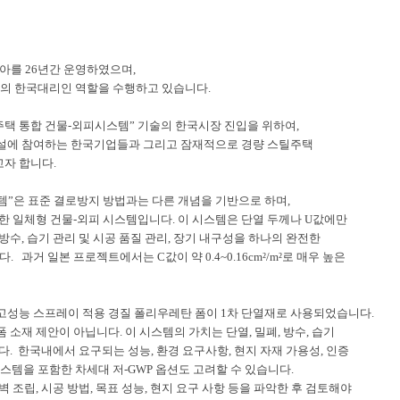
리아를
26
년간 운영하였으며
,
의 한국대리인 역할을 수행하고 있습니다
.
택 통합 건물
-
외피시스템
”
기술의 한국시장 진입을 위하여
,
건설에 참여하는 한국기업들과 그리고 잠재적으로 경량 스틸주택
고자 합니다
.
템
”
은 표준 결로방지 방법과는 다른 개념을 기반으로 하며
,
한 일체형 건물
-
외피 시스템입니다
.
이 시스템은 단열 두께나
U
값에만
방수
,
습기 관리 및 시공 품질 관리
,
장기 내구성을 하나의 완전한
다
.
과거 일본 프로젝트에서는
C
값이 약
0.4~0.16cm²/m²
로 매우 높은
고성능 스프레이 적용 경질 폴리우레탄 폼이
1
차 단열재로 사용되었습니다
.
폼 소재 제안이 아닙니다
.
이 시스템의 가치는 단열
,
밀폐
,
방수
,
습기
니다
.
한국내에서 요구되는 성능
,
환경 요구사항
,
현지 자재 가용성
,
인증
시스템을 포함한 차세대 저
-GWP
옵션도 고려할 수 있습니다
.
벽 조립
,
시공 방법
,
목표 성능
,
현지 요구 사항 등을 파악한 후 검토해야