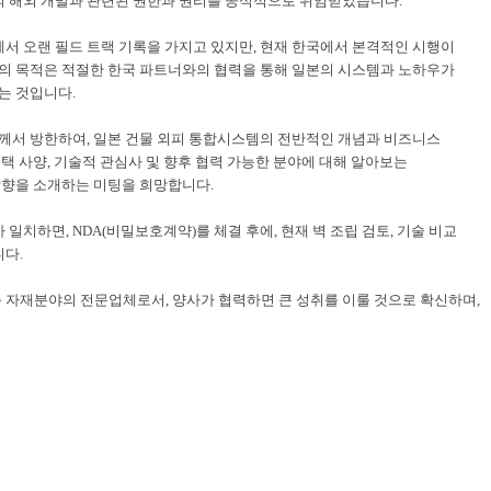
 해외 개발과 관련된 권한과 권리를 공식적으로 위임받았습니다
.
서 오랜 필드 트랙 기록을 가지고 있지만
,
현재 한국에서 본격적인 시행이
의 목적은 적절한 한국 파트너와의 협력을 통해 일본의 시스템과
노하우가
하는 것입니다
.
께서 방한하여
,
일본 건물 외피 통합시스템의 전반적인 개념과 비즈니스
주택 사양
,
기술적 관심사 및 향후 협력 가능한 분야에 대해 알아보는
방향을 소개하는 미팅을 희망합니다
.
가 일치하면
, NDA(
비밀보호계약
)
를 체결 후에
,
현재 벽 조립 검토
,
기술 비교
니다
.
 자재분야의 전문업체로서
, 양사가
협력하면 큰 성취를 이룰 것으로 확신하며,