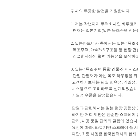
귀사의 무궁한 발전을 기원합니다
.
1.
저는
작년까지
무역회사인 바투코
현재는 일본기업
(
일본 목조주택 전문
)
2.
일본파트너사 측에서는 일본
“
목조주
목조주택
, 2x4/2x6
구조물 등 현장 
건설회사와의 협력 가능성을 모색하
3.
일본
“
목조주택 통합 건물
-
외피시스
단일 단열재가 아닌 목조 하우징을 위
고려하기보다는 단열 연속성
,
기밀성
,
시스템으로 고려하도록 설계되었습니
기밀성 수준을 달성했습니다
.
단열과 관련해서는 일본 현장 경험상 
하지만 저희 제안은 단순한 스프레이 
관리
,
시공 품질 관리의 결합에 있습
요건에 따라
, HFO
기반 스프레이 폼 
다만
,
최종 사양은 한국협력사의 현재 