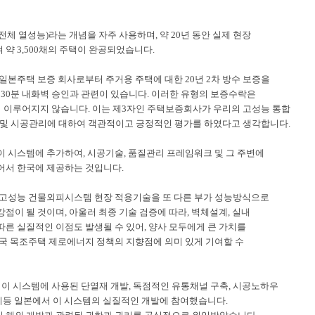
 전체 열성능
)
라는 개념을 자주 사용하며
,
약
20
년 동안 실제 현장
여 약
3,500
채의 주택이 완공되었습니다
.
일본주택 보증 회사로부터 주거용 주택에 대한
20
년
2
차 방수 보증을
및
30
분 내화벽 승인과 관련이 있습니다
.
이러한 유형의 보증수락은
 이루어지지 않습니다
.
이는 제
3
자인 주택보증회사가 우리의 고성능 통합
 및 시공관리에 대하여 객관적이고 긍정적인 평가를 하였다고 생각합니다
.
이 시스템에 추가하여
,
시공기술
,
품질관리 프레임워크 및 그 주변에
어서 한국에 제공하는 것입니다
.
 고성능 건물외피시스템 현장 적용기술을 또 다른 부가 성능방식으로
강점이 될 것이며
,
아울러 최종 기술 검증에 따라
,
벽체설계
,
실내
따른 실질적인 이점도 발생될 수 있어
,
양사 모두에게 큰 가치를
국 목조주택 제로에너지 정책의 지향점에 의미 있게 기여할 수
이 시스템에 사용된 단열재 개발
,
독점적인 유통채널 구축
,
시공노하우
리등 일본에서 이 시스템의 실질적인 개발에 참여했습니다
.