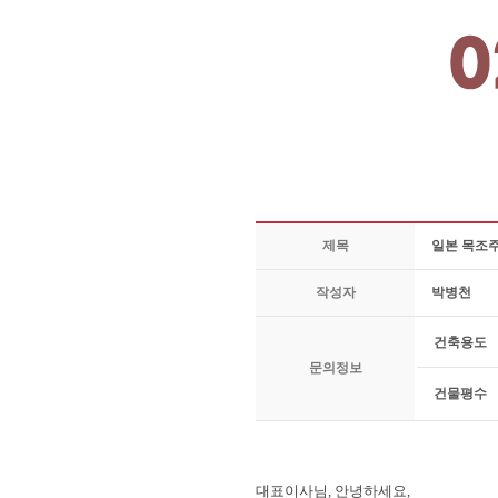
제목
일본 목조주
작성자
박병천
건축용도
문의정보
건물평수
대표이사님
,
안녕하세요
,