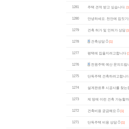
1281
주택 견적 받고 싶습니다.
[1
1280
안녕하세요. 천안에 집짓기
1279
건축 허가 및 인허가 상담
[1
1278
건축상담
[1]
1277
평택에 집을지려고합니다
[
1276
전원주택 예산 문의드립
1275
단독주택 건축하려고합니
1274
설계완료후 시공사를 찾는
1273
제 땅에 이런 건축 가능할
1272
건축비용 궁금해요
[1]
1271
단독주택 비용 상담
[1]