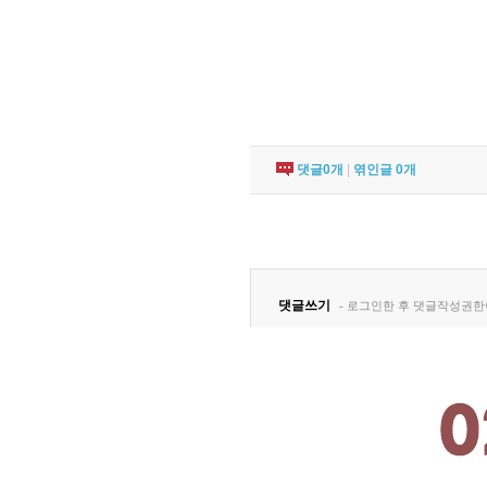
댓글
0
개
|
엮인글
0
개