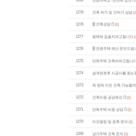
1280
안녕하세요. 천안에 집짓기
1279
건축 허가 및 인허가 상담
[1
1278
건축상담
[1]
1277
평택에 집을지려고합니다
[
1276
전원주택 예산 문의드립
1275
단독주택 건축하려고합니
1274
설계완료후 시공사를 찾는
1273
제 땅에 이런 건축 가능할
1272
건축비용 궁금해요
[1]
1271
단독주택 비용 상담
[1]
1270
리모델링 및 증축 문의
[1]
1269
상가주택 건축 문의
[1]