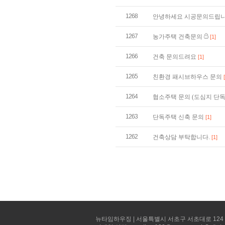
1268
안녕하세요 시공문의드립니
1267
농가주택 건축문의
[1]
1266
건축 문의드려요
[1]
1265
친환경 패시브하우스 문의
1264
협소주택 문의 (도심지 단
1263
단독주택 신축 문의
[1]
1262
건축상담 부탁합니다.
[1]
뉴타임하우징 | 서울특별시 서초구 서초대로 124 선빌딩 5층 