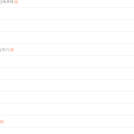
 단독주택
[1]
집짓기
[3]
[1]