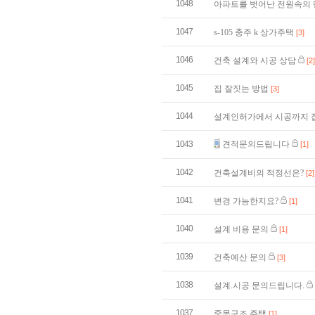
1048
아파트를 벗어난 전원속의
1047
s-105 충주 k 상가주택
[3]
1046
건축 설계와 시공 상담
[2]
1045
집 잘짓는 방법
[3]
1044
설계인허가에서 시공까지 
1043
견적문의드립니다
[1]
1042
건축설계비의 적정선은?
[2]
1041
변경 가능한지요?
[1]
1040
설계 비용 문의
[1]
1039
건축예산 문의
[3]
1038
설계.시공 문의드립니다.
1037
중목구조 주택
[1]