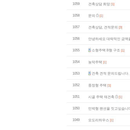
1059
건축상담 희망
[1]
1058
문의
[1]
1057
건축상담, 견적문의
[3]
1056
안녕하세요 대략적인 금액
1055
소형주택 B형 구조
[1]
1054
농막주택
[1]
1053
건축 견적 문의드립니다.
1052
중정형 주택
[1]
1051
시골 주택 재건축
[1]
1050
민박형 팬션을 짓고싶습니
1049
모도리하우스
[1]