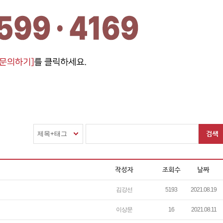
제목+태그
김강선
5193
2021.08.19
이상문
16
2021.08.11