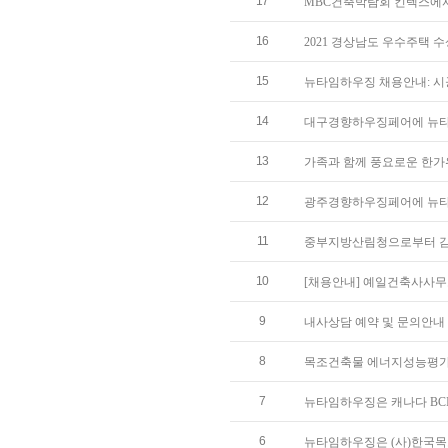
17
MBC건축박람회 킨텍스에서 만
16
2021 경상남도 우수주택 
15
뉴타임하우징 채용안내: 
14
대구경향하우징페어에 뉴타
13
가족과 함께 풍요로운 한가
12
광주경향하우징페어에 뉴타
11
중부지방산림청으로부터 
10
[채용안내] 예일건축사사
9
내사상담 예약 및 문의안내
8
목조건축물 에너지성능평가 및
7
뉴타임하우징은 캐나다 BC
6
뉴타임하우징은 (사)한국목