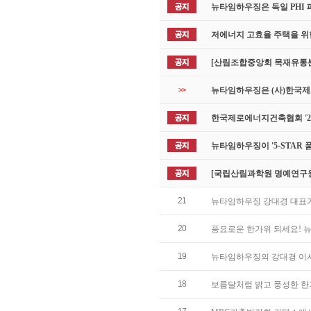
뉴타임하우징은 독일 PHI
저에너지 고효율 주택을 위
[산림조합중앙회 목재유통분
>>
뉴타임하우징은 (사)한국
한국제로에너지건축협회 '20
뉴타임하우징이 '5-STAR
[국립산림과학원 명예연구원
21
뉴타임하우징 강대경 대표
20
풍요로운 한가위 되세요! 
19
뉴타임하우징의 강대경 이사
18
보름달처럼 밝고 풍성한 한