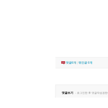
댓글
0
개
|
엮인글
0
개