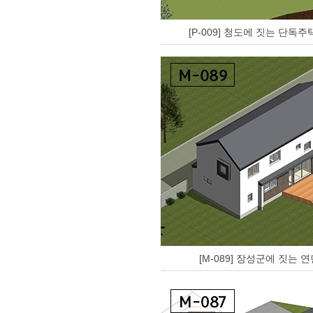
[P-009] 청도에 짓는 단독
[M-089] 장성군에 짓는 연면