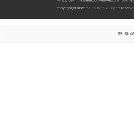
이메일 상담 : newtime100@naver.com | 홈페이
copyright(c) newtime housing. All rights reserve
모바일(스