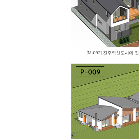
[M-092] 진주혁신도시에 짓는