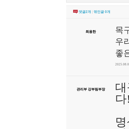
댓글
2
개
|
엮인글
0
개