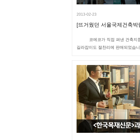
2013-02-23
[뜨거웠던 서울국제건축박람
코에코가 직접 펴낸 건축지침
길라잡이도 절찬리에 판매되었습