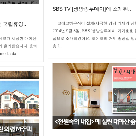
SBS TV [생방송투데이]에 소개된..
코에코하우징이 설계/시공한 경남 거제의 땅
 국립휴양..
2014년 9월 5일, SBS '생방송투데이' 가가호호
에코가 시공한 대야산
집으로 소개되었어요. 코에코의 거제 땅콩집 
가 올라왔습니다. 함께
총 1..
dia.da..