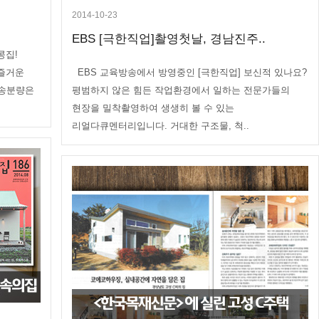
2014-10-23
EBS [극한직업]촬영첫날, 경남진주..
콩집!
 즐거운
EBS 교육방송에서 방영중인 [극한직업] 보신적 있나요?
방송분량은
평범하지 않은 힘든 작업환경에서 일하는 전문가들의
현장을 밀착촬영하여 생생히 볼 수 있는
리얼다큐멘터리입니다. 거대한 구조물, 척..