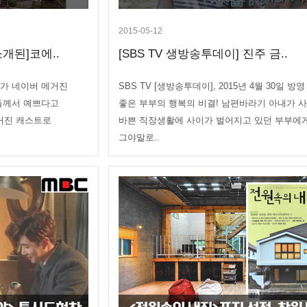
2015-05-12
개된]코에..
[SBS TV 생방송투데이] 진주 금..
가 네이버 메거진
SBS TV [생방송투데이], 2015년 4월 30일 방
들께서 예쁘다고
좋은 부부의 행복의 비결! 남편바라기 아내가 사
거진 캐스트로
바쁜 직장생활에 사이가 벌어지고 있던 부부에
그야말로..