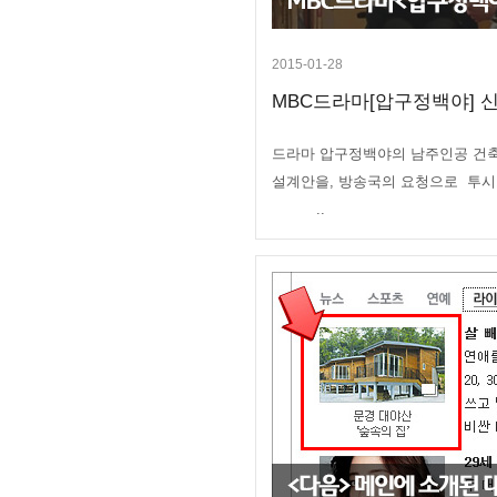
2015-01-28
MBC드라마[압구정백야] 신
드라마 압구정백야의 남주인공 건
설계안을, 방송국의 요청으로 투
..