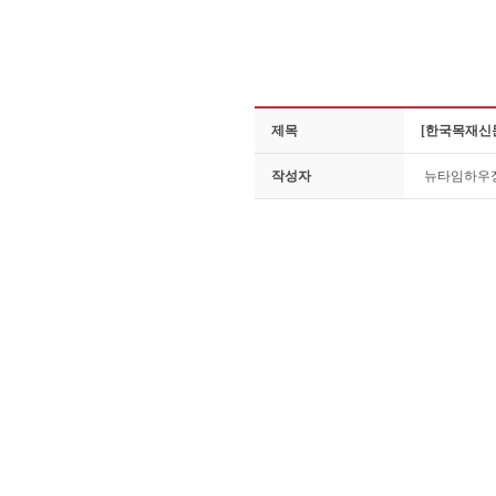
제목
[한국목재신문
작성자
뉴타임하우