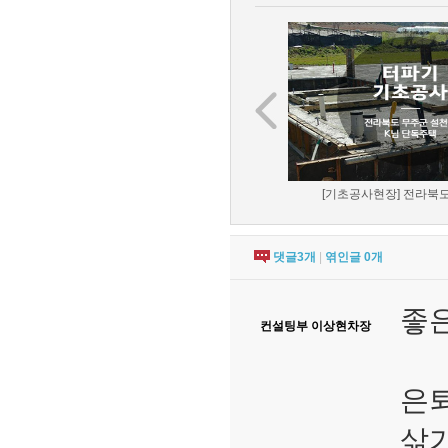
[기초공사현장] 전라북도 
댓글
3
개
|
엮인글
0
개