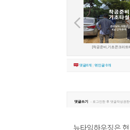
[착공준비,기초콘크리트타설
댓글
0
개
|
엮인글
0
개