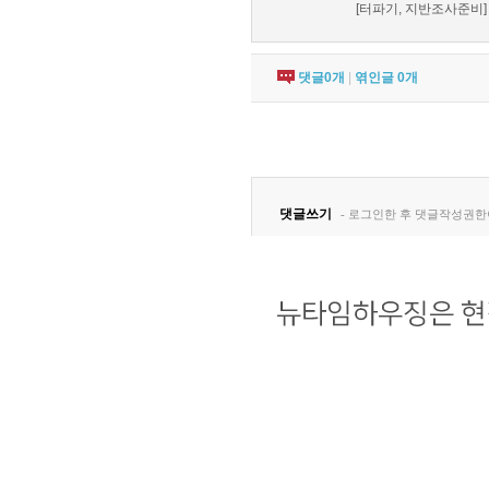
[터파기, 지반조사준비] 
댓글
0
개
|
엮인글
0
개