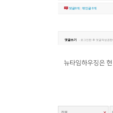
댓글
0
개
|
엮인글
0
개
전체