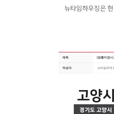
제목
[방통미장시
작성자
뉴타임하우