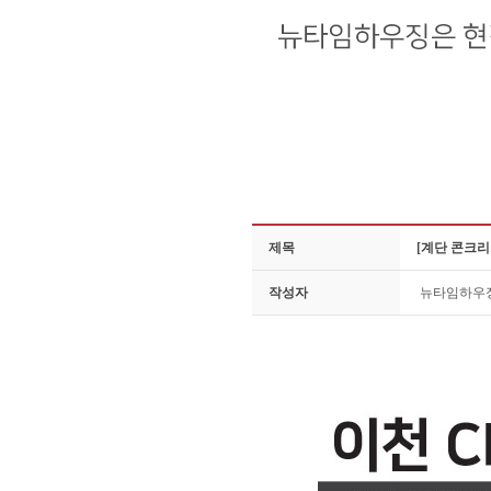
제목
[계단 콘크
작성자
뉴타임하우