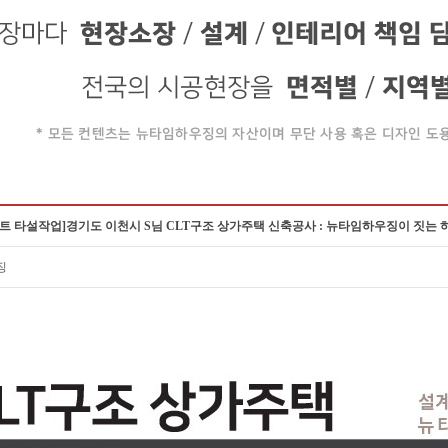
리트 타설작업]경기도 이천시 S님 CLT구조 상가주택 신축공사 : 뉴타임하우징이 짓
징