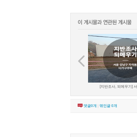
[지반조사, 되메우기] 서
댓글
0
개
|
엮인글
0
개