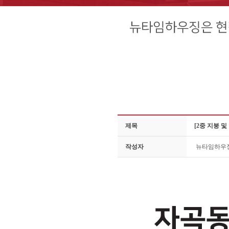
제목
[2중 지붕 
작성자
뉴타임하우