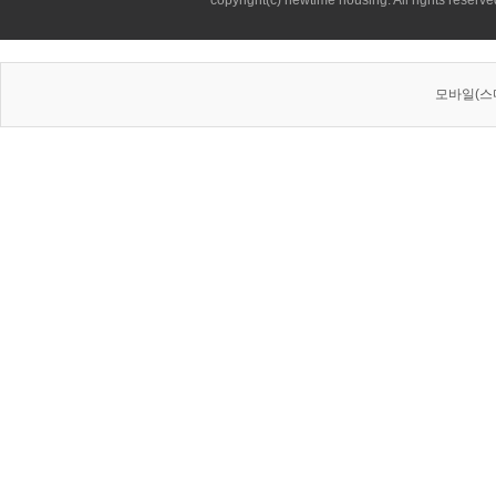
copyright(c) newtime housing. All rights reserve
모바일(스