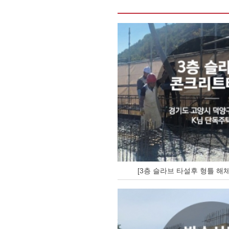
[3층 슬라브 타설후 형틀 해체