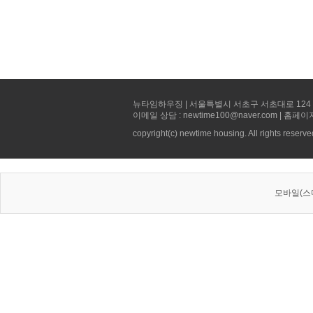
뉴타임하우징 | 서울특별시 서초구 서초대로 124 선빌딩 5층 
이메일 상담 : newtime100@naver.com | 홈페이
copyright(c) newtime housing. All rights reserve
모바일(스