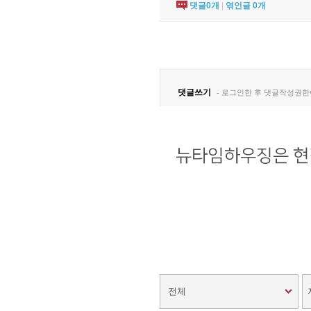
댓글
0
개
|
엮인글
0
개
전체