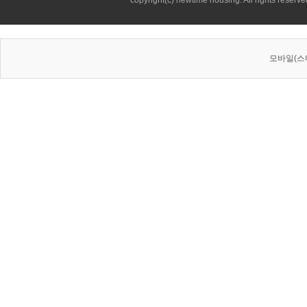
copyright(c) newtime housing. All rights reserve
모바일(스