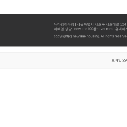
뉴타임하우징 | 서울특별시 서초구 서초대로 124 선빌딩 5층 
이메일 상담 : newtime100@naver.com | 홈페이
copyright(c) newtime housing. All rights reserve
모바일(스