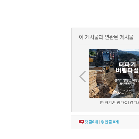
[터파기,버림타설] 경기도
댓글
0
개
|
엮인글
0
개