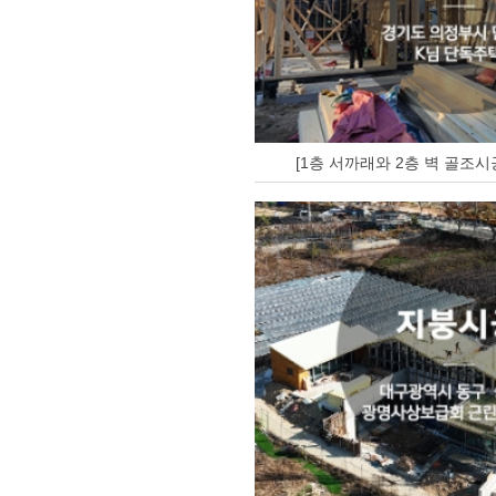
[1층 서까래와 2층 벽 골조시