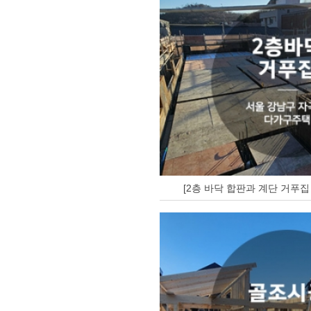
[2층 바닥 합판과 계단 거푸집