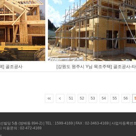
택] 골조공사
[강원도 원주시 Y님 목조주택] 골조공사-타
51
52
53
54
55
56
(방배동 894-2) | TEL : 1599-4169 | FAX : 02-3463-4169 | 사업자등록번호 :
지 이용문의 : 02-472-4169