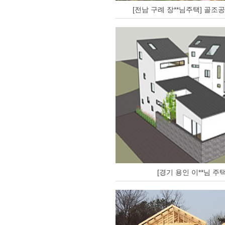
[전남 구례 장**님주택] 골조
[경기 용인 이**님 주