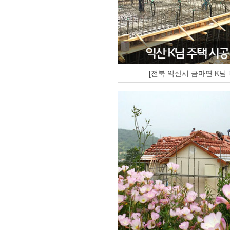
[전북 익산시 금마면 K님