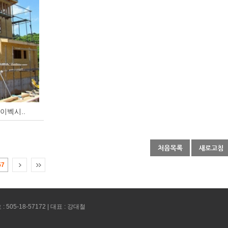
이벡시..
57
 505-18-57172 | 대표 : 강대철