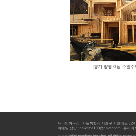
[경기 양평 G님 주말주
뉴타임하우징 | 서울특별시 서초구 서초대로 124 선빌딩 5층 
이메일 상담 : newtime100@naver.com | 홈페이