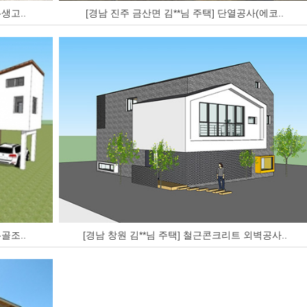
생고..
[경남 진주 금산면 김**님 주택] 단열공사(에코..
골조..
[경남 창원 김**님 주택] 철근콘크리트 외벽공사..